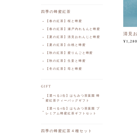
四季の蜂蜜紅茶
【春の紅茶】桜と蜂蜜
【春の紅茶】瀬戸内れもんと蜂蜜
清見お
【夏の紅茶】清見おれんじと蜂蜜
¥1,28
【夏の紅茶】白桃と蜂蜜
【秋の紅茶】蜜りんごと蜂蜜
【秋の紅茶】生姜と蜂蜜
【冬の紅茶】苺と蜂蜜
GIFT
【選べる2缶】はちみつ茶葉園 蜂
蜜紅茶ティーバッグギフト
【選べる4缶】はちみつ茶葉園 プ
レミアム蜂蜜紅茶ギフトセット
四季の蜂蜜紅茶４種セット