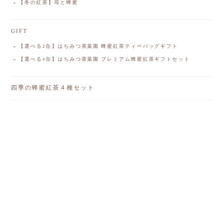
【冬の紅茶】苺と蜂蜜
GIFT
【選べる2缶】はちみつ茶葉園 蜂蜜紅茶ティーバッグギフト
【選べる4缶】はちみつ茶葉園 プレミアム蜂蜜紅茶ギフトセット
四季の蜂蜜紅茶４種セット