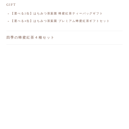
GIFT
【選べる2缶】はちみつ茶葉園 蜂蜜紅茶ティーバッグギフト
【選べる4缶】はちみつ茶葉園 プレミアム蜂蜜紅茶ギフトセット
四季の蜂蜜紅茶４種セット