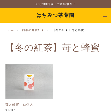
￥3,700円以上で送料無料！
はちみつ茶葉園
Home
四季の蜂蜜紅茶
【冬の紅茶】苺と蜂蜜
【冬の紅茶】苺と蜂蜜
苺と蜂蜜 12包入
¥1,280