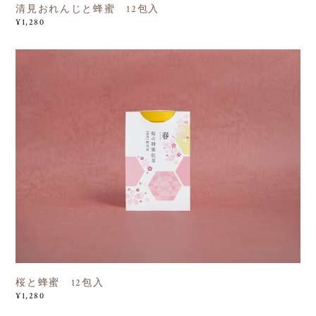
清見おれんじと蜂蜜 12包入
¥1,280
桜と蜂蜜 12包入
¥1,280