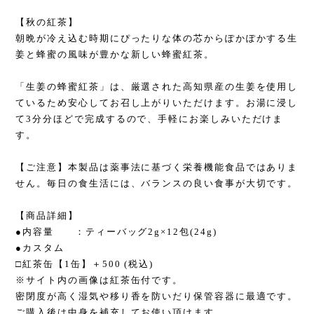
【秋の紅茶】
朝晩が冷え込む時期にぴったりな体の芯からぽかぽかする生
姜と蜂蜜の風味が豊かな新しい蜂蜜紅茶。
「生姜の蜂蜜紅茶」は、厳選された高知県産の生姜を使用し
ているため安心してお召し上がりいただけます。お湯に浸し
て3分分ほどで完成するので、手軽にお楽しみいただけま
す。
【ご注意】本製品は薬事法に基づく栄養機能食品ではありま
せん。毎日の食生活には、バランスの良い食事が大切です。
【商品詳細】
●内容量 ：ティーバッグ2g×12包(24g)
●カスタム
□紅茶缶【1缶】＋500 (税込)
※サイト内の画像は紅茶缶付です。
密閉度が高く湿気や移り香を防いだり保管容器に最適です。
ご購入後は中身を補充してお使い頂けます。