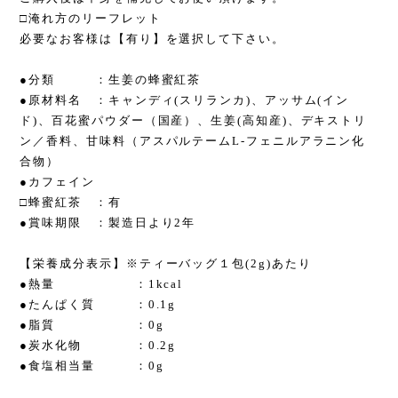
□淹れ方のリーフレット
必要なお客様は【有り】を選択して下さい。
●分類 ：生姜の蜂蜜紅茶
●原材料名 ：キャンディ(スリランカ)、アッサム(イン
ド)、百花蜜パウダー（国産）、生姜(高知産)、デキストリ
ン／香料、甘味料（アスパルテームL-フェニルアラニン化
合物）
●カフェイン
□蜂蜜紅茶 ：有
●賞味期限 ：製造日より2年
【栄養成分表示】※ティーバッグ１包(2g)あたり
●熱量 ：1kcal
●たんぱく質 ：0.1g
●脂質 ：0g
●炭水化物 ：0.2g
●食塩相当量 ：0g