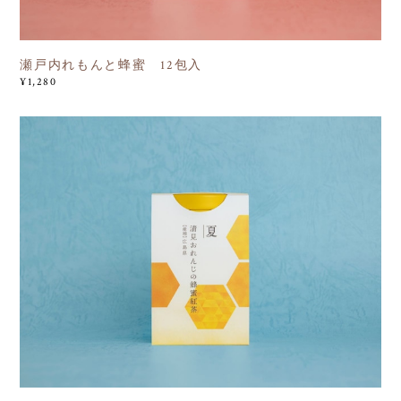
瀬戸内れもんと蜂蜜 12包入
¥1,280